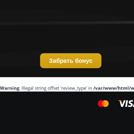
Забрать бонус
Warning
: Illegal string offset 'review_type' in
/var/www/html/w