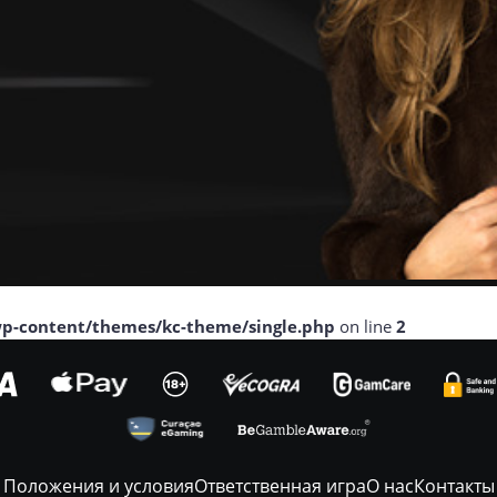
p-content/themes/kc-theme/single.php
on line
2
Положения и условия
Ответственная игра
О нас
Контакты