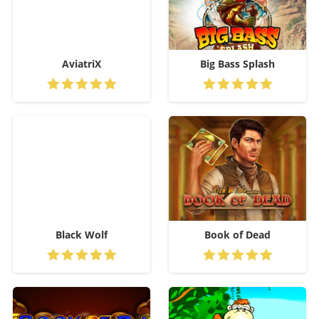
AviatriX
Big Bass Splash
ИГРАТЬ БЕСПЛАТНО
ИГРАТЬ БЕСПЛАТНО
Black Wolf
Book of Dead
ИГРАТЬ БЕСПЛАТНО
ИГРАТЬ БЕСПЛАТНО