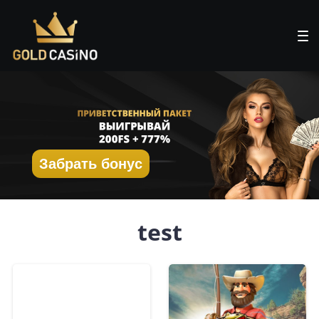
Забрать бонус
test