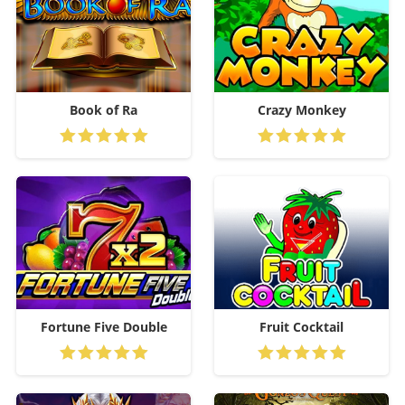
Book of Ra
Crazy Monkey
ИГРАТЬ БЕСПЛАТНО
ИГРАТЬ БЕСПЛАТНО
Fortune Five Double
Fruit Cocktail
ИГРАТЬ БЕСПЛАТНО
ИГРАТЬ БЕСПЛАТНО